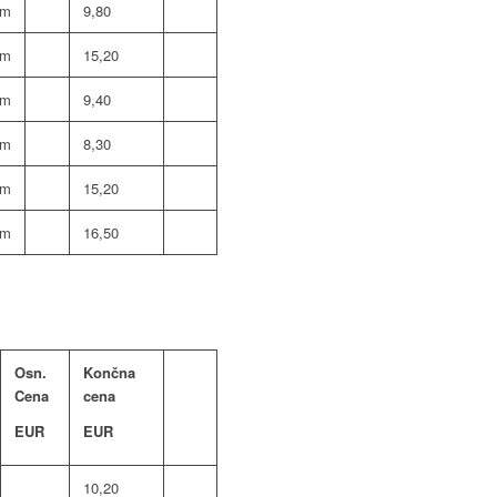
om
9,80
om
15,20
om
9,40
om
8,30
om
15,20
om
16,50
Osn.
Končna
Cena
cena
EUR
EUR
10,20