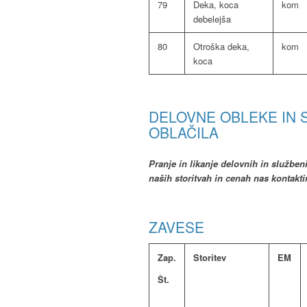
79
Deka, koca
kom
debelejša
80
Otroška deka,
kom
koca
DELOVNE OBLEKE IN 
OBLAČILA
Pranje in likanje delovnih in službeni
naših storitvah in cenah nas kontaktir
ZAVESE
Zap.
Storitev
EM
Št.