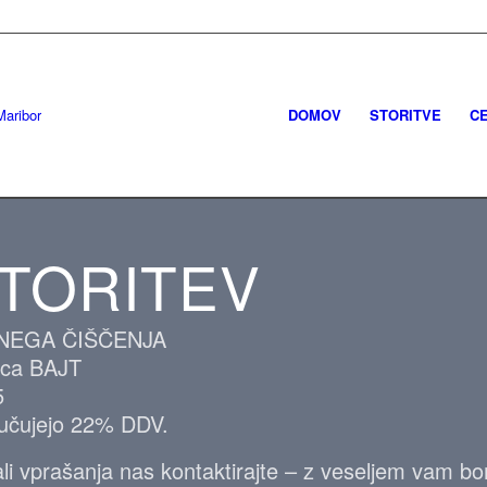
DOMOV
STORITVE
CE
STORITEV
NEGA ČIŠČENJA
nica BAJT
5
jučujejo 22% DDV.
 vprašanja nas kontaktirajte – z veseljem vam bomo