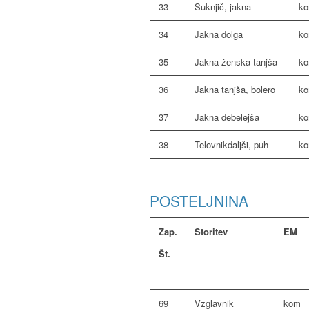
33
Suknjič, jakna
k
34
Jakna dolga
k
35
Jakna ženska tanjša
k
36
Jakna tanjša, bolero
k
37
Jakna debelejša
k
38
Telovnikdaljši, puh
k
POSTELJNINA
Zap.
Storitev
EM
Št.
69
Vzglavnik
kom