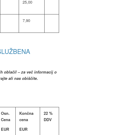
25,00
7,90
SLUŽBENA
h oblačil – za več informacij o
ajte ali nas obiščite.
Osn.
Končna
22 %
Cena
cena
DDV
EUR
EUR