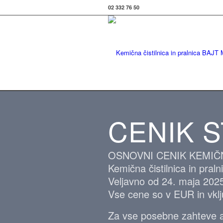
02 332 76 50
CENIK 
OSNOVNI CENIK KEMIČ
Kemična čistilnica in pral
Veljavno od 24. maja 202
Vse cene so v EUR in vkl
Za vse posebne zahteve ali