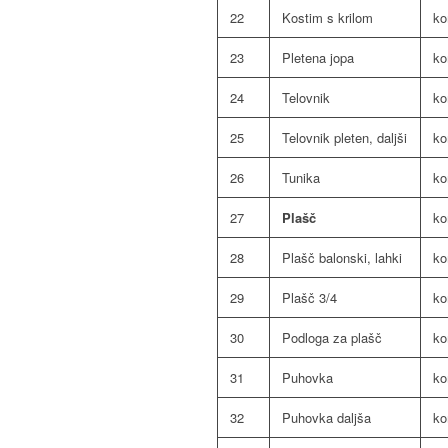
22
Kostim s krilom
k
23
Pletena jopa
k
24
Telovnik
k
25
Telovnik pleten, daljši
k
26
Tunika
k
27
Plašč
k
28
Plašč balonski, lahki
k
29
Plašč 3/4
k
30
Podloga za plašč
k
31
Puhovka
k
32
Puhovka daljša
k