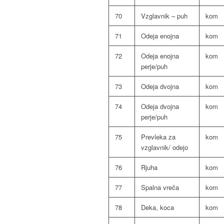
70
Vzglavnik – puh
kom
71
Odeja enojna
kom
72
Odeja enojna
kom
perje/puh
73
Odeja dvojna
kom
74
Odeja dvojna
kom
perje/puh
75
Prevleka za
kom
vzglavnik/ odejo
76
Rjuha
kom
77
Spalna vreča
kom
78
Deka, koca
kom