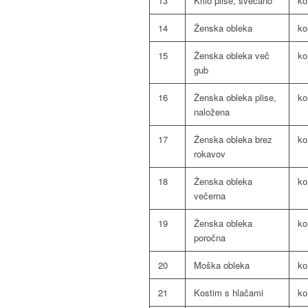
13
Krilo plise, svečano
k
14
Ženska obleka
k
15
Ženska obleka več
k
gub
16
Ženska obleka plise,
k
naložena
17
Ženska obleka brez
k
rokavov
18
Ženska obleka
k
večerna
19
Ženska obleka
k
poročna
20
Moška obleka
k
21
Kostim s hlačami
k