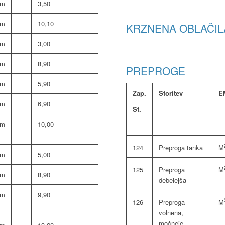
om
3,50
om
10,10
KRZNENA OBLAČIL
om
3,00
om
8,90
PREPROGE
om
5,90
Zap.
Storitev
E
om
6,90
Št.
om
10,00
124
Preproga tanka
M
om
5,00
125
Preproga
M
om
8,90
debelejša
om
9,90
126
Preproga
M
volnena,
močneje