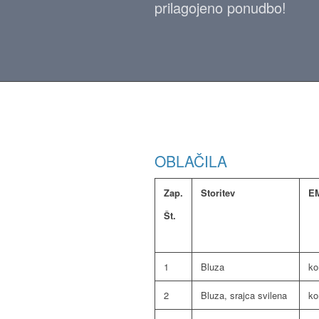
prilagojeno ponudbo!
OBLAČILA
Zap.
Storitev
E
Št.
1
Bluza
k
2
Bluza, srajca svilena
k