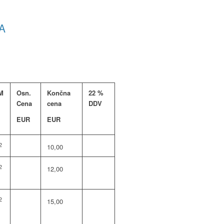
A
M
Osn.
Končna
22 %
Cena
cena
DDV
EUR
EUR
2
10,00
2
12,00
2
15,00