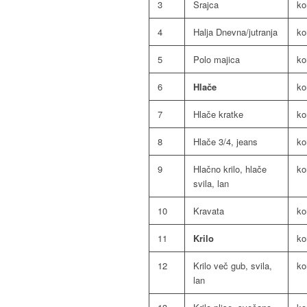
3
Srajca
k
4
Halja Dnevna/jutranja
k
5
Polo majica
k
6
Hlače
k
7
Hlače kratke
k
8
Hlače 3/4, jeans
k
9
Hlačno krilo, hlače
k
svila, lan
10
Kravata
k
11
Krilo
k
12
Krilo več gub, svila,
k
lan